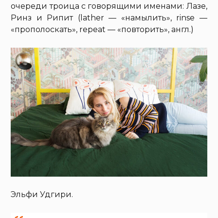
очереди троица с говорящими именами: Лазе,
Ринз и Рипит (lather — «намылить», rinse —
«прополоскать», repeat — «повторить», англ.)
Эльфи Удгири.