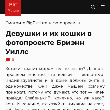
Поиск
Смотрите
BigPicture
➤
фотопроект
➤
Девушки и их кошки в
фотопроекте Бриэнн
Уиллс
0
Котики правит миром, вы не знали? Давно в
прошлом мнение, что кошки — животные-
индивидуалисты и в доме должны жить в
одиночестве. Они даже мышей хозяину
приносят, потому что думают, что тот — член
прайда. Слабенький, конечно, но уж какой
есть. И конечно, их хозяйки никакие не crazy
cat lady, а самые настоящие друзья своим