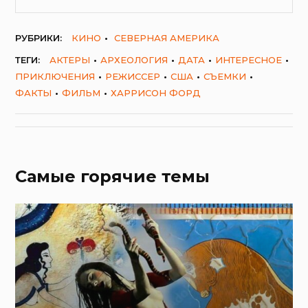
РУБРИКИ:
КИНО
СЕВЕРНАЯ АМЕРИКА
ТЕГИ:
АКТЕРЫ
АРХЕОЛОГИЯ
ДАТА
ИНТЕРЕСНОЕ
ПРИКЛЮЧЕНИЯ
РЕЖИССЕР
США
СЪЕМКИ
ФАКТЫ
ФИЛЬМ
ХАРРИСОН ФОРД
Самые горячие темы