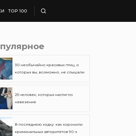
КИ
TOP 100
Поиск
пулярное
30 необычайно красивых птиц, о
которых вы, возможно, не слышали
25 человек, которых настигло
невезение
В последнюю ходку: как хоронили
криминальных авторитетов 90-х