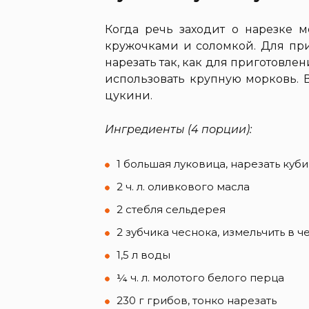
Когда речь заходит о нарезке м
кружочками и соломкой. Для при
нарезать так, как для приготовле
использовать крупную морковь. 
цукини.
Ингредиенты (4 порции):
1 большая луковица, нарезать куб
2 ч. л. оливкового масла
2 стебля сельдерея
2 зубчика чеснока, измельчить в 
1,5 л воды
¼ ч. л. молотого белого перца
230 г грибов, тонко нарезать