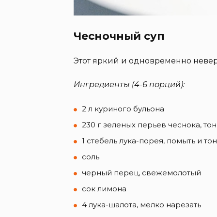
Чесночный суп
Этот яркий и одновременно невер
Ингредиенты (4-6 порций):
2 л куриного бульона
230 г зеленых перьев чеснока, то
1 стебель лука-порея, помыть и то
соль
черный перец, свежемолотый
сок лимона
4 лука-шалота, мелко нарезать