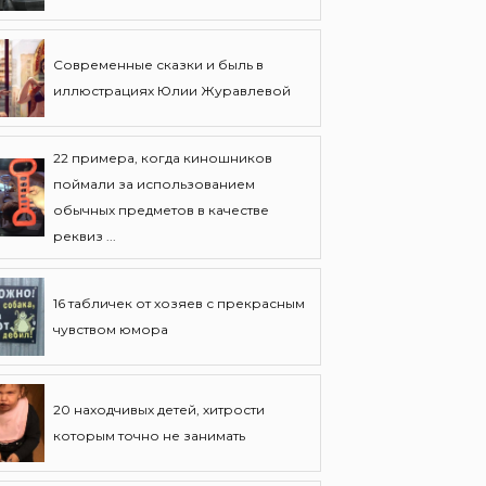
Современные сказки и быль в
иллюстрациях Юлии Журавлевой
22 примера, когда киношников
поймали за использованием
обычных предметов в качестве
реквиз ...
16 табличек от хозяев с прекрасным
чувством юмора
20 находчивых детей, хитрости
которым точно не занимать