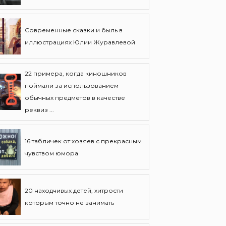
Современные сказки и быль в
иллюстрациях Юлии Журавлевой
22 примера, когда киношников
поймали за использованием
обычных предметов в качестве
реквиз ...
16 табличек от хозяев с прекрасным
чувством юмора
20 находчивых детей, хитрости
которым точно не занимать