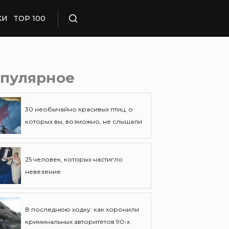
КИ
TOP 100
Поиск
пулярное
30 необычайно красивых птиц, о
которых вы, возможно, не слышали
25 человек, которых настигло
невезение
В последнюю ходку: как хоронили
криминальных авторитетов 90-х