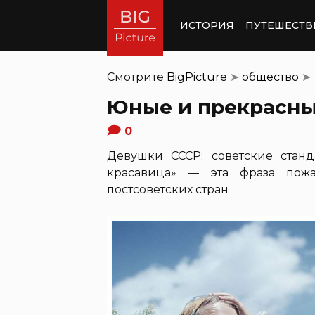
ИСТОРИЯ
ПУТЕШЕСТВ
Смотрите
BigPicture
➤
общество
➤
Юные и прекрасны
0
Девушки СССР: советские станд
красавица» — эта фраза пож
постсоветских стран