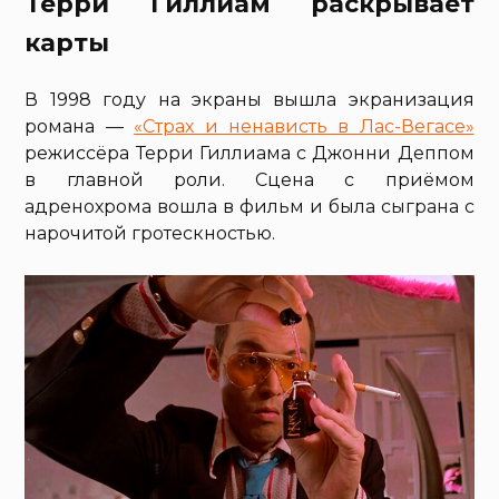
Терри Гиллиам раскрывает
карты
В 1998 году на экраны вышла экранизация
романа —
«Страх и ненависть в Лас-Вегасе»
режиссёра Терри Гиллиама с Джонни Деппом
в главной роли. Сцена с приёмом
адренохрома вошла в фильм и была сыграна с
нарочитой гротескностью.