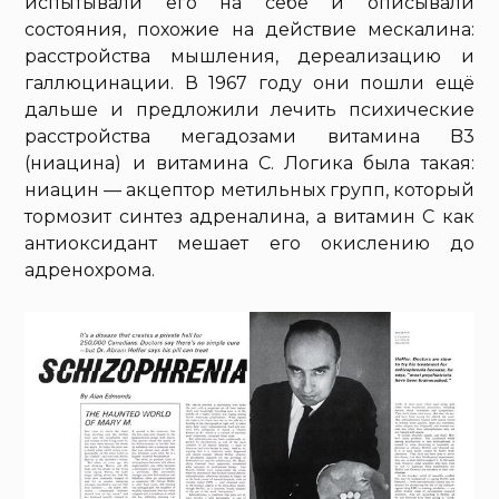
испытывали его на себе и описывали
состояния, похожие на действие мескалина:
расстройства мышления, дереализацию и
галлюцинации. В 1967 году они пошли ещё
дальше и предложили лечить психические
расстройства мегадозами витамина B3
(ниацина) и витамина C. Логика была такая:
ниацин — акцептор метильных групп, который
тормозит синтез адреналина, а витамин C как
антиоксидант мешает его окислению до
адренохрома.