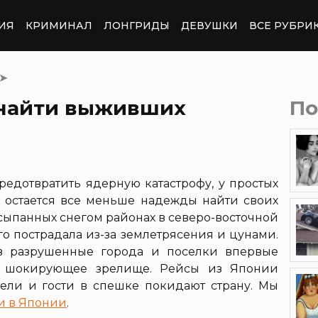
ИЯ
КРИМИНАЛ
ЛОНГРИДЫ
ДЕВУШКИ
ВСЕ РУБРИ
➤
 найти выживших
По
редотвратить ядерную катастрофу, у простых
остается все меньше надежды найти своих
асыпанных снегом районах в северо-восточной
го пострадала из-за землетрясения и цунами.
в разрушенные города и поселки впервые
ло шокирующее зрелище. Рейсы из Японии
ели и гости в спешке покидают страну. Мы
и в Японии
.