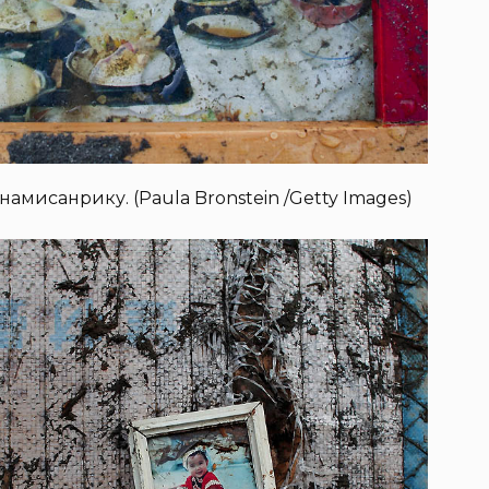
амисанрику. (Paula Bronstein /Getty Images)