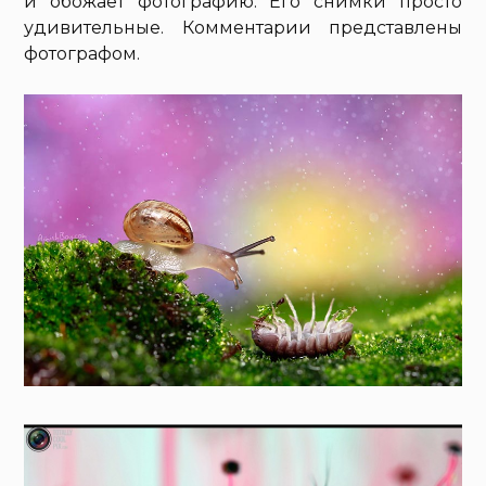
и обожает фотографию. Его снимки просто
удивительные. Комментарии представлены
фотографом.