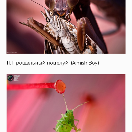
11. Прощальный поцелуй. (Aimish Boy)