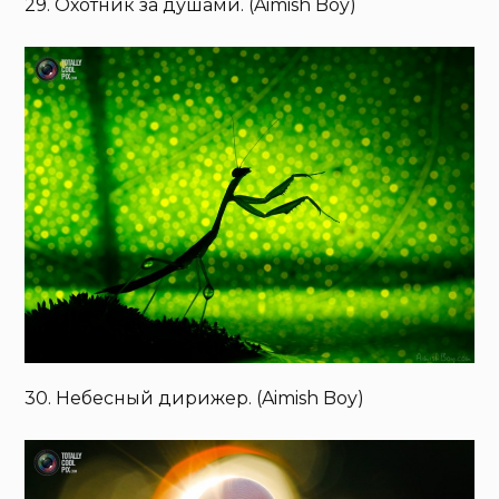
29. Охотник за душами. (Aimish Boy)
30. Небесный дирижер. (Aimish Boy)