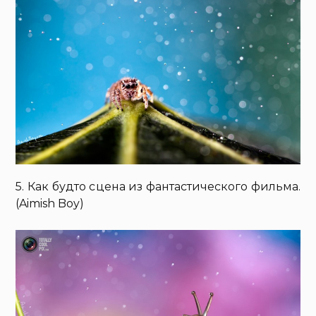
5. Как будто сцена из фантастического фильма.
(Aimish Boy)