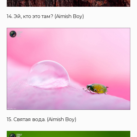
14. Эй, кто это там? (Aimish Boy)
15. Святая вода. (Aimish Boy)