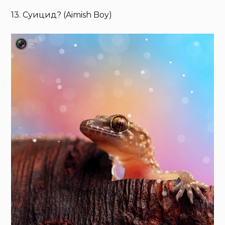
13. Суицид? (Aimish Boy)