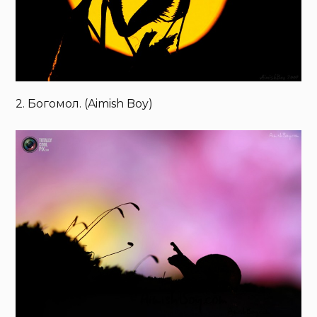
2. Богомол. (Aimish Boy)