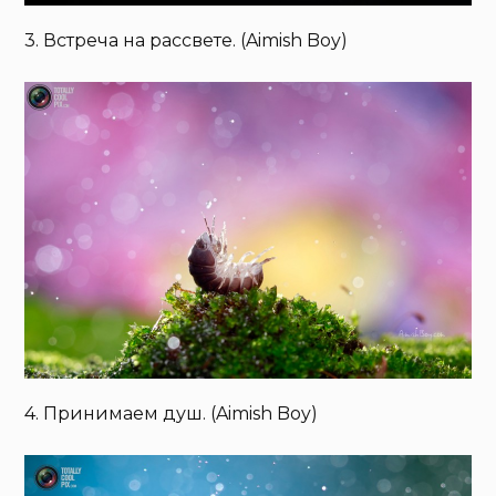
3. Встреча на рассвете. (Aimish Boy)
4. Принимаем душ. (Aimish Boy)