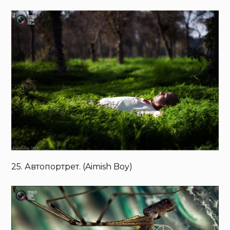
25. Автопортрет. (Aimish Boy)