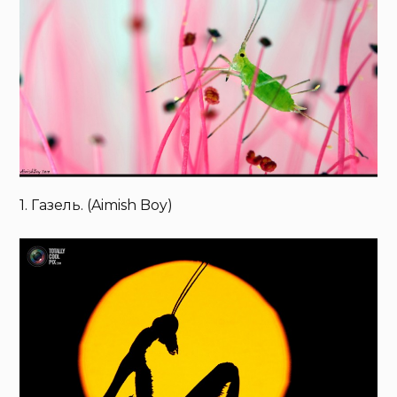
1. Газель. (Aimish Boy)