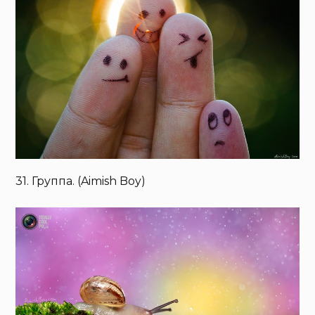
31. Группа. (Aimish Boy)