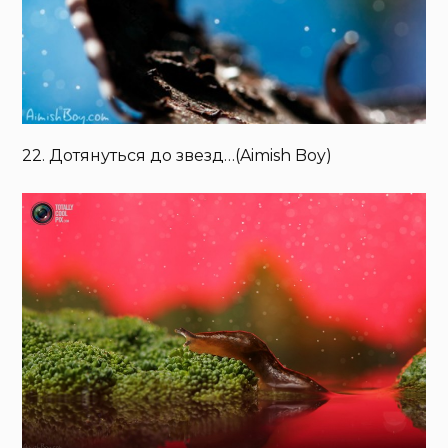
22. Дотянуться до звезд…(Aimish Boy)