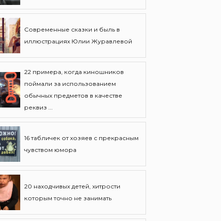
Современные сказки и быль в
иллюстрациях Юлии Журавлевой
22 примера, когда киношников
поймали за использованием
обычных предметов в качестве
реквиз ...
16 табличек от хозяев с прекрасным
чувством юмора
20 находчивых детей, хитрости
которым точно не занимать