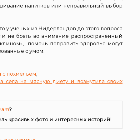
ешивание напитков или неправильный выбор
 то у ученых из Нидерландов до этого вопроса
ли не брать во внимание распространенный
клином», помочь поправить здоровье могут
зованные с умом.
я с похмельем
,
ка села на мясную диету и возмутила своих
ram
?
ель красивых фото и интересных историй!