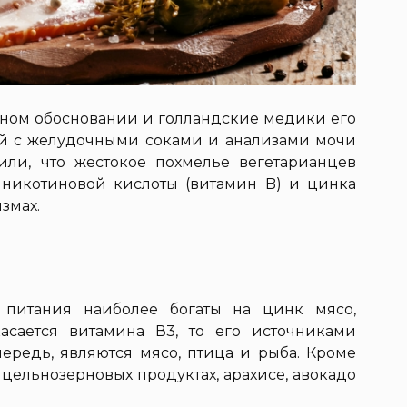
учном обосновании и голландские медики его
ий с желудочными соками и анализами мочи
или, что жестокое похмелье вегетарианцев
никотиновой кислоты (витамин B) и цинка
змах.
в питания наиболее богаты на цинк мясо,
асается витамина В3, то его источниками
чередь, являются мясо, птица и рыба. Кроме
в цельнозерновых продуктах, арахисе, авокадо