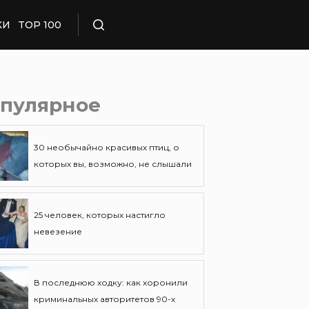
КИ
TOP 100
Поиск
пулярное
30 необычайно красивых птиц, о
которых вы, возможно, не слышали
25 человек, которых настигло
невезение
В последнюю ходку: как хоронили
криминальных авторитетов 90-х