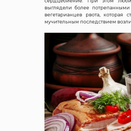
сердцебиение. При этом люби
выглядели более потрепанными
вегетарианцев рвота, которая 
мучительным последствием возлия