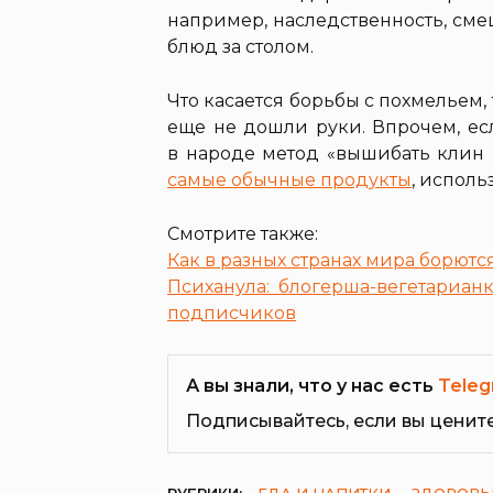
например, наследственность, см
блюд за столом.
Что касается борьбы с похмельем,
еще не дошли руки. Впрочем, ес
в народе метод «вышибать клин 
самые обычные продукты
, исполь
Смотрите также:
Как в разных странах мира борютс
Психанула: блогерша-вегетариан
подписчиков
А вы знали, что у нас есть
Teleg
Подписывайтесь, если вы ценит