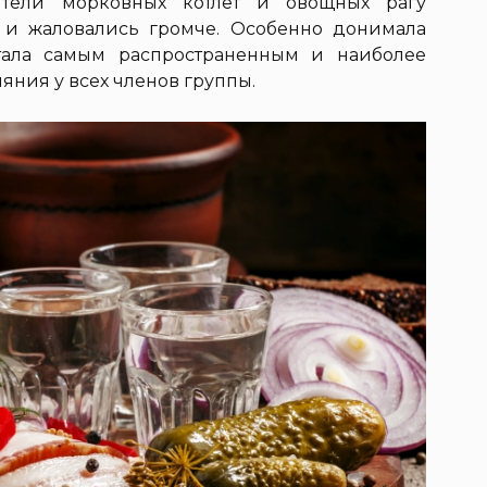
тели морковных котлет и овощных рагу
 и жаловались громче. Особенно донимала
стала самым распространенным и наиболее
ния у всех членов группы.