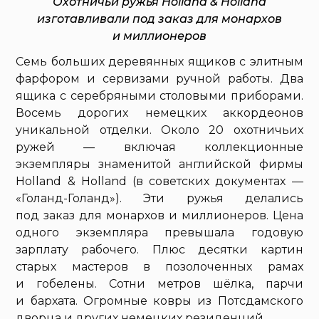
Охотничьи ружья Holland & Holland
изготавливали под заказ для монархов
и миллионеров
Семь больших деревянных ящиков с элитным
фарфором и сервизами ручной работы. Два
ящика с серебряными столовыми приборами.
Восемь дорогих немецких аккордеонов
уникальной отделки. Около 20 охотничьих
ружей — включая коллекционные
экземпляры знаменитой английской фирмы
Holland & Holland (в советских документах —
«Голанд-Голанд»). Эти ружья делались
под заказ для монархов и миллионеров. Цена
одного экземпляра превышала годовую
зарплату рабочего. Плюс десятки картин
старых мастеров в позолоченных рамах
и гобелены. Сотни метров шёлка, парчи
и бархата. Огромные ковры из Потсдамского
дворца и других немецких резиденций.