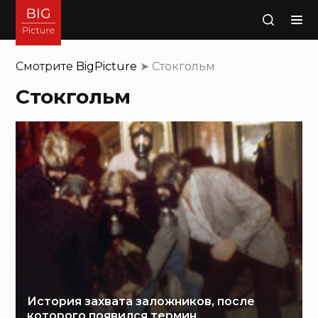
Поиск
Смотрите
BigPicture
➤
Стокгольм
Стокгольм
История захвата заложников, после
которого появился термин