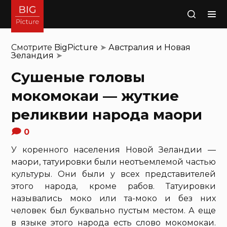
Поиск
Смотрите
BigPicture
➤
Австралия и Новая
Зеландия
➤
Сушеные головы
мокомокаи — жуткие
реликвии народа маори
0
У коренного населения Новой Зеландии —
маори, татуировки были неотъемлемой частью
культуры. Они были у всех представителей
этого народа, кроме рабов. Татуировки
назывались моко или та-моко и без них
человек был буквально пустым местом. А еще
в языке этого народа есть слово мокомокаи.