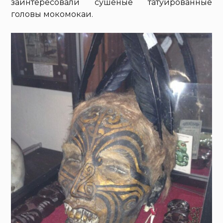
заинтересовали сушеные татуированные
головы мокомокаи.