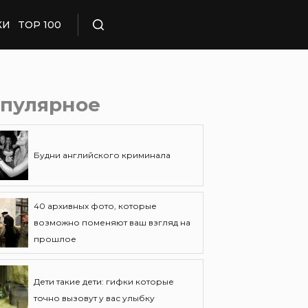
КИ
TOP 100
Поиск
пулярное
Будни английского криминала
40 архивных фото, которые
возможно поменяют ваш взгляд на
прошлое
Дети такие дети: гифки которые
точно вызовут у вас улыбку