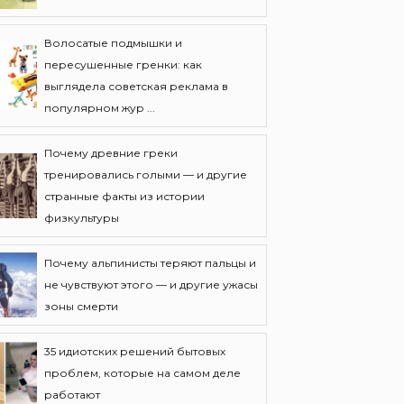
Волосатые подмышки и
пересушенные гренки: как
выглядела советская реклама в
популярном жур ...
Почему древние греки
тренировались голыми — и другие
странные факты из истории
физкультуры
Почему альпинисты теряют пальцы и
не чувствуют этого — и другие ужасы
зоны смерти
35 идиотских решений бытовых
проблем, которые на самом деле
работают