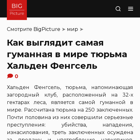
Поиск
Смотрите
BigPicture
➤
мир
➤
Как выглядит самая
гуманная в мире тюрьма
Хальден Фенгсель
0
Хальден Фенгсель, тюрьма, напоминающая
загородный клуб, расположенный на 32-х
гектарах леса, является самой гуманной в
мире. Рассчитана тюрьма на 250 заключенных.
Почти половина из них совершили серьезные
преступления: убийства, нападения,
изнасилования, треть заключенных осуждена
за продажу и употребление наркотиков.