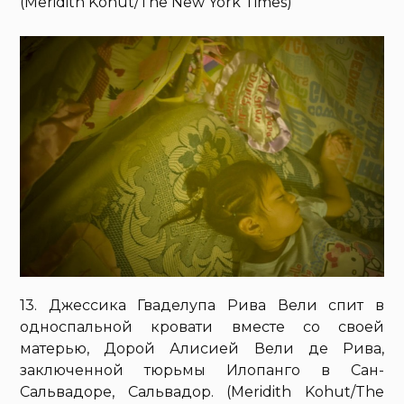
(Meridith Kohut/The New York Times)
13. Джессика Гваделупа Рива Вели спит в
односпальной кровати вместе со своей
матерью, Дорой Алисией Вели де Рива,
заключенной тюрьмы Илопанго в Сан-
Сальвадоре, Сальвадор. (Meridith Kohut/The