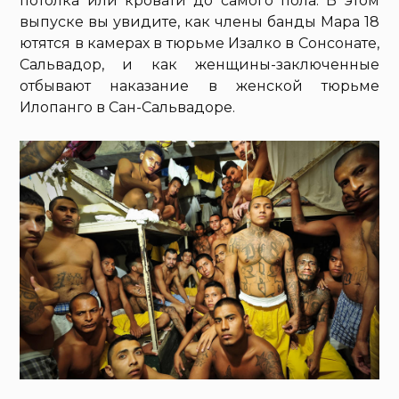
потолка или кровати до самого пола. В этом
выпуске вы увидите, как члены банды Мара 18
ютятся в камерах в тюрьме Изалко в Сонсонате,
Сальвадор, и как женщины-заключенные
отбывают наказание в женской тюрьме
Илопанго в Сан-Сальвадоре.