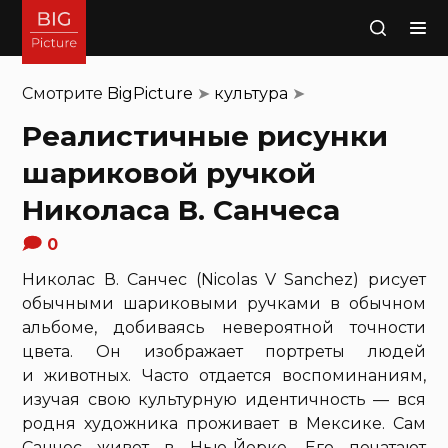
Поиск
Смотрите
BigPicture
➤
культура
➤
Реалистичные рисунки
шариковой ручкой
Николаса В. Санчеса
0
Николас В. Санчес (Nicolas V Sanchez) рисует
обычными шариковыми ручками в обычном
альбоме, добиваясь невероятной точности
цвета. Он изображает портреты людей
и животных. Часто отдается воспоминаниям,
изучая свою культурную идентичность — вся
родня художника проживает в Мексике. Сам
Санчес живет в Нью-Йорке. Его печатают