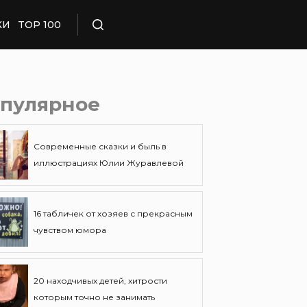
КИ
TOP 100
Поиск
пулярное
Современные сказки и быль в
иллюстрациях Юлии Журавлевой
16 табличек от хозяев с прекрасным
чувством юмора
20 находчивых детей, хитрости
которым точно не занимать