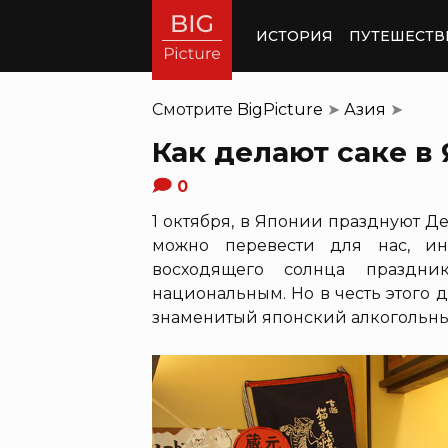
ИСТОРИЯ
ПУТЕШЕСТВ
Смотрите
BigPicture
➤
Азия
➤
Как делают саке в
0
1 октября, в Японии празднуют Ден
можно перевести для нас, ин
восходящего солнца праздн
национальным. Но в честь этого 
знаменитый японский алкогольны