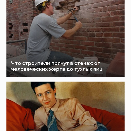
Что строители прячут в стенах: от
человеческих жертв до тухлых яиц