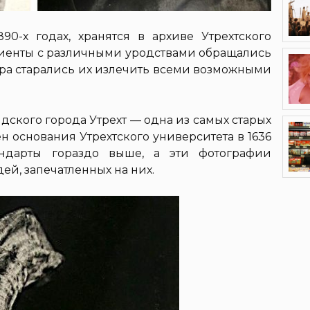
0-х годах, хранятся в архиве Утрехтского
иенты с различными уродствами обращались
ора старались их излечить всеми возможными
дского города Утрехт — одна из самых старых
ен основания Утрехтского университета в 1636
андарты гораздо выше, а эти фотографии
ей, запечатленных на них.