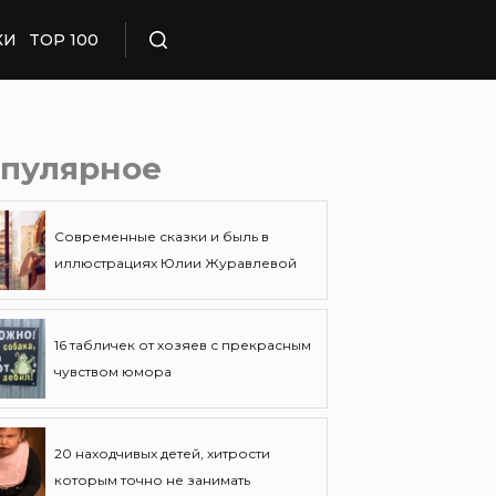
КИ
TOP 100
Поиск
пулярное
Современные сказки и быль в
иллюстрациях Юлии Журавлевой
16 табличек от хозяев с прекрасным
чувством юмора
20 находчивых детей, хитрости
которым точно не занимать