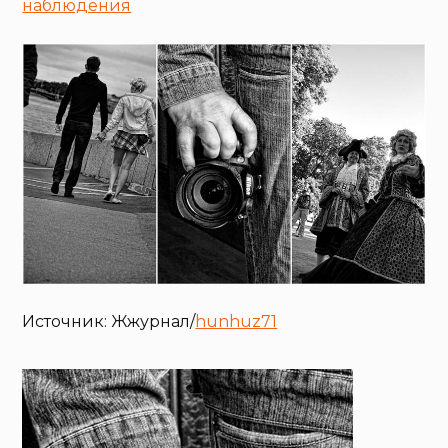
наблюдения
Источник: Жжурнал/
hunhuz71