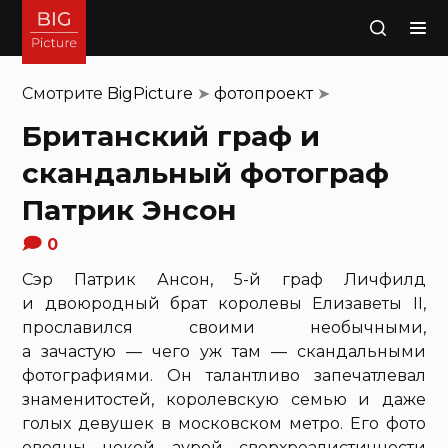
Поиск
Смотрите
BigPicture
➤
фотопроект
➤
Британский граф и
скандальный фотограф
Патрик Энсон
0
Сэр Патрик Ансон, 5-й граф Личфилд
и двоюродный брат королевы Елизаветы II,
прославился своими необычными,
а зачастую — чего уж там — скандальными
фотографиями. Он талантливо запечатлевал
знаменитостей, королевскую семью и даже
голых девушек в московском метро. Его фото
овеяны некой аурой сверхреалистичности