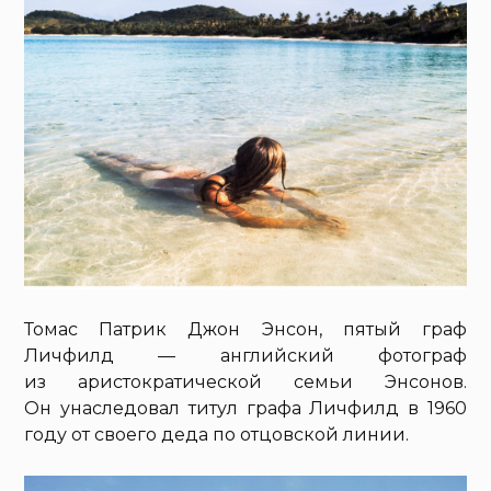
Томас Патрик Джон Энсон, пятый граф
Личфилд — английский фотограф
из аристократической семьи Энсонов.
Он унаследовал титул графа Личфилд в 1960
году от своего деда по отцовской линии.