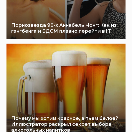
Порнозвезда 90-х Аннабель Чонг: Как из
гэнгбенга и БДСМ плавно перейти в IT
Почему мы хотим красное, а пьем белое?
Иллюстратор раскрыл секрет выбора
алкогольных напитков