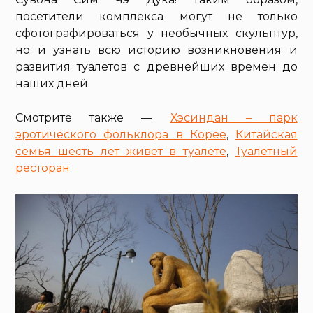
посетители комплекса могут не только
сфотографироваться у необычных скульптур,
но и узнать всю историю возникновения и
развития туалетов с древнейших времен до
наших дней.
Смотрите также —
Хэсиндан – парк
эротического фольклора в Корее
,
Китайская
семья шесть лет живёт в туалете
,
Туалетный
ресторан