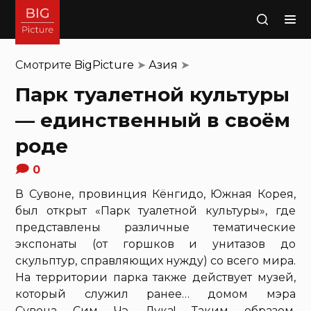
Поиск
Смотрите
BigPicture
➤
Азия
➤
Парк туалетной культуры
— единственный в своём
роде
0
В Сувоне, провинция Кёнгидо, Южная Корея,
был открыт «Парк туалетной культуры», где
представлены различные тематические
экспонаты (от горшков и унитазов до
скульптур, справляющих нужду) со всего мира.
На территории парка также действует музей,
который служил ранее… домом мэра
Сувона Сим Чэ Дука! Таким образом,