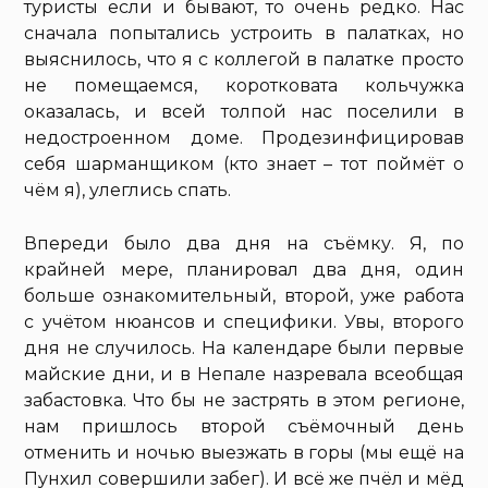
туристы если и бывают, то очень редко. Нас
сначала попытались устроить в палатках, но
выяснилось, что я с коллегой в палатке просто
не помещаемся, коротковата кольчужка
оказалась, и всей толпой нас поселили в
недостроенном доме. Продезинфицировав
себя шарманщиком (кто знает – тот поймёт о
чём я), улеглись спать.
Впереди было два дня на съёмку. Я, по
крайней мере, планировал два дня, один
больше ознакомительный, второй, уже работа
с учётом нюансов и специфики. Увы, второго
дня не случилось. На календаре были первые
майские дни, и в Непале назревала всеобщая
забастовка. Что бы не застрять в этом регионе,
нам пришлось второй съёмочный день
отменить и ночью выезжать в горы (мы ещё на
Пунхил совершили забег). И всё же пчёл и мёд