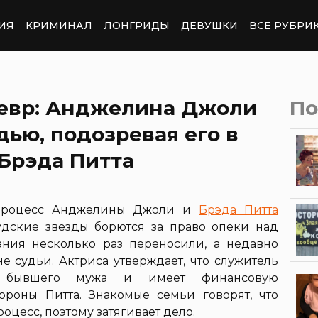
ИЯ
КРИМИНАЛ
ЛОНГРИДЫ
ДЕВУШКИ
ВСЕ РУБРИ
евр: Анджелина Джоли
По
дью, подозревая его в
 Брэда Питта
 процесс Анджелины Джоли и
Брэда Питта
удские звезды борются за право опеки над
ния несколько раз переносили, а недавно
е судьи. Актриса утверждает, что служитель
м бывшего мужа и имеет финансовую
ороны Питта. Знакомые семьи говорят, что
оцесс, поэтому затягивает дело.