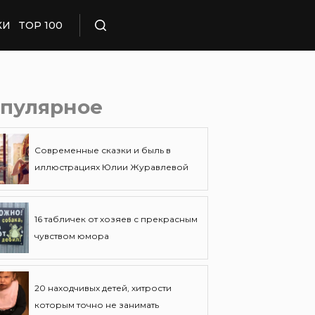
КИ
TOP 100
Поиск
пулярное
Современные сказки и быль в
иллюстрациях Юлии Журавлевой
16 табличек от хозяев с прекрасным
чувством юмора
20 находчивых детей, хитрости
которым точно не занимать