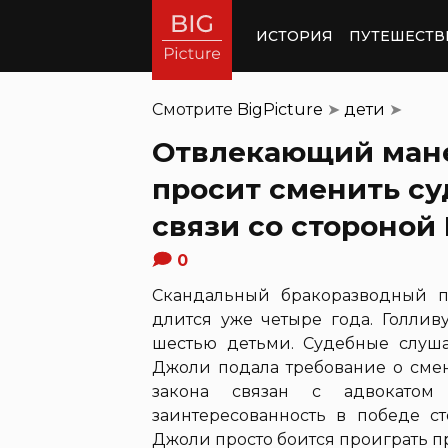
ИСТОРИЯ
ПУТЕШЕСТВ
Смотрите
BigPicture
➤
дети
➤
Отвлекающий ман
просит сменить су
связи со стороной
0
Скандальный бракоразводный
длится уже четыре года. Голлив
шестью детьми. Судебные слуша
Джоли подала требование о смен
закона связан с адвокато
заинтересованность в победе ст
Джоли просто боится проиграть пр