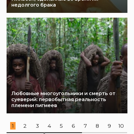
недолгого брака
Любовные многоугольники и смерть от
суеверий: первобытная реальность
племени пигмеев
1
2
3
4
5
6
7
8
9
10