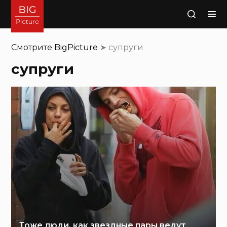
Поиск
Смотрите
BigPicture
➤
супруги
супруги
Тоже люди, как звездные пары ведут