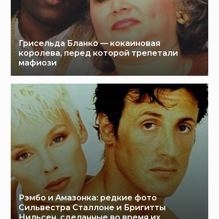
Грисельда Бланко — кокаиновая
королева, перед которой трепетали
мафиози
Рэмбо и Амазонка: редкие фото
Сильвестра Сталлоне и Бригитты
Нильсен, сделанные во время их