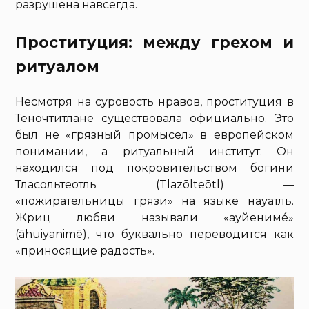
разрушена навсегда.
Проституция: между грехом и
ритуалом
Несмотря на суровость нравов, проституция в
Теночтитлане существовала официально. Это
был не «грязный промысел» в европейском
понимании, а ритуальный институт. Он
находился под покровительством богини
Тласольтеотль (Tlazōlteōtl) —
«пожирательницы грязи» на языке науатль.
Жриц любви называли «ауйенимé»
(āhuiyanimē), что буквально переводится как
«приносящие радость».