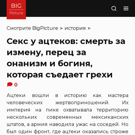
Поиск
Смотрите
BigPicture
➤
история
➤
Секс у ацтеков: смерть за
измену, перец за
онанизм и богиня,
которая съедает грехи
0
Ацтеки вошли в историю как мастера
человеческих жертвоприношений. Их
империя на пике охватывала территорию
нескольких современных мексиканских
штатов, а армия наводила ужас на соседей. Но
был один фронт, где ацтеки оказались строже