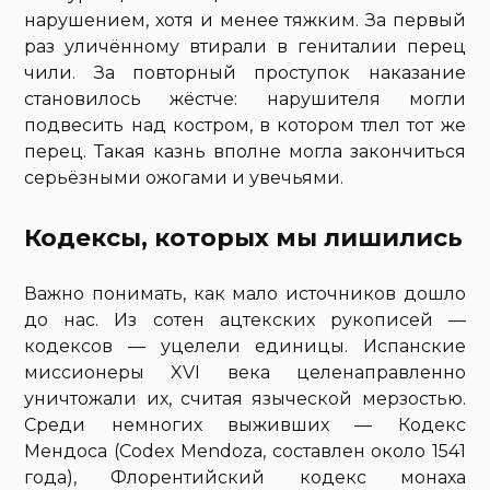
нарушением, хотя и менее тяжким. За первый
раз уличённому втирали в гениталии перец
чили. За повторный проступок наказание
становилось жёстче: нарушителя могли
подвесить над костром, в котором тлел тот же
перец. Такая казнь вполне могла закончиться
серьёзными ожогами и увечьями.
Кодексы, которых мы лишились
Важно понимать, как мало источников дошло
до нас. Из сотен ацтекских рукописей —
кодексов — уцелели единицы. Испанские
миссионеры XVI века целенаправленно
уничтожали их, считая языческой мерзостью.
Среди немногих выживших — Кодекс
Мендоса (Codex Mendoza, составлен около 1541
года), Флорентийский кодекс монаха