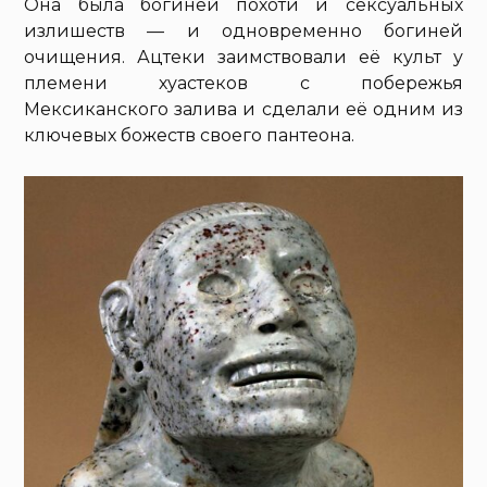
Она была богиней похоти и сексуальных
излишеств — и одновременно богиней
очищения. Ацтеки заимствовали её культ у
племени хуастеков с побережья
Мексиканского залива и сделали её одним из
ключевых божеств своего пантеона.