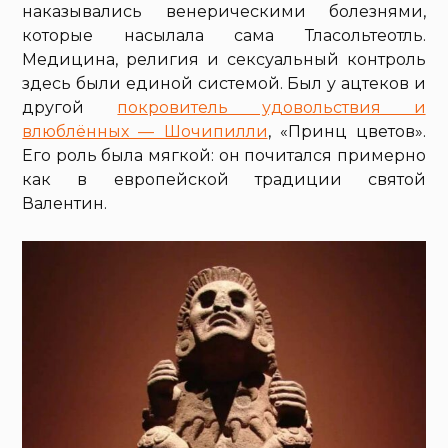
наказывались венерическими болезнями,
которые насылала сама Тласольтеотль.
Медицина, религия и сексуальный контроль
здесь были единой системой. Был у ацтеков и
другой
покровитель удовольствия и
влюблённых — Шочипилли
, «Принц цветов».
Его роль была мягкой: он почитался примерно
как в европейской традиции святой
Валентин.