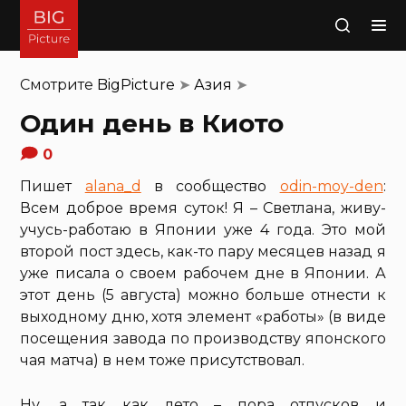
Поиск
Смотрите
BigPicture
➤
Азия
➤
Один день в Киото
0
Пишет
alana_d
в сообщество
odin-moy-den
:
Всем доброе время суток! Я – Светлана, живу-
учусь-работаю в Японии уже 4 года. Это мой
второй пост здесь, как-то пару месяцев назад я
уже писала о своем рабочем дне в Японии. А
этот день (5 августа) можно больше отнести к
выходному дню, хотя элемент «работы» (в виде
посещения завода по производству японского
чая матча) в нем тоже присутствовал.
Ну, а так как лето – пора отпусков и