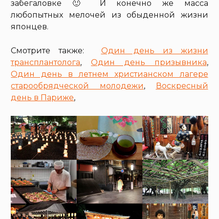
забегаловке 🙂 И конечно же масса
любопытных мелочей из обыденной жизни
японцев.
Смотрите также:
Один день из жизни
трансплантолога
,
Один день призывника
,
Один день в летнем христианском лагере
старообрядческой молодежи
,
Воскресный
день в Париже
,