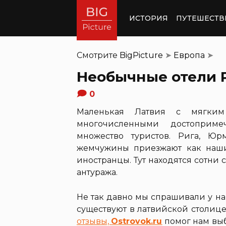
ИСТОРИЯ
ПУТЕШЕСТВ
Смотрите
BigPicture
➤
Европа
➤
Необычные отели 
0
Маленькая Латвия с мягким
многочисленными достоприме
множество туристов. Рига, Ю
жемчужины приезжают как наши
иностранцы. Тут находятся сотни 
антуража.
Не так давно мы спрашивали у на
существуют в латвийской столиц
отзывы,
Ostrovok.ru
помог нам выб