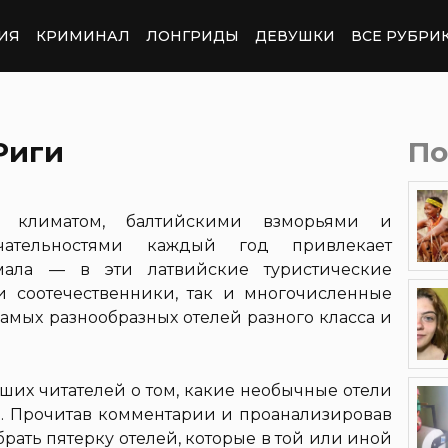
ИЯ
КРИМИНАЛ
ЛОНГРИДЫ
ДЕВУШКИ
ВСЕ РУБРИ
Риги
По
 климатом, балтийскими взморьями и
чательностями каждый год привлекает
рмала — в эти латвийские туристические
 соотечественники, так и многочисленные
самых разнообразных отелей разного класса и
ших читателей о том, какие необычные отели
е. Прочитав комментарии и проанализировав
рать пятерку отелей, которые в той или иной