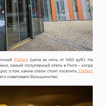
здочный
Elefant
(цена за ночь от 1450 руб.). На
ожно, самый популярный отель в Риге – когда
ос о том, какие отели стоит посетить,
Elefant
 его советовало большинство.