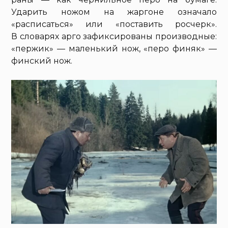
Ударить ножом на жаргоне означало
«расписаться» или «поставить росчерк».
В словарях арго зафиксированы производные:
«пержик» — маленький нож, «перо финяк» —
финский нож.