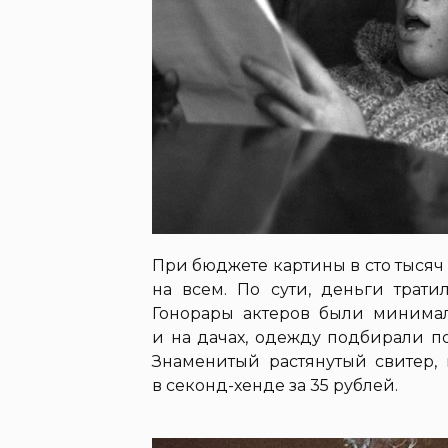
При бюджете картины в сто тыся
на всем. По сути, деньги трати
Гонорары актеров были минимал
и на дачах, одежду подбирали п
Знаменитый растянутый свитер, 
в секонд-хенде за 35 рублей.