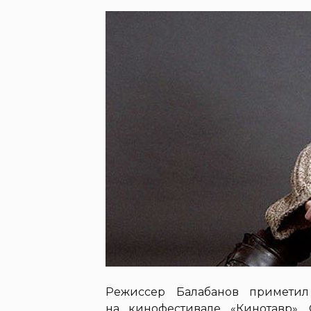
Режиссер Балабанов приметил
на кинофестивале «Кинотавр»