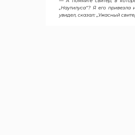
— А помните свитер, в котор
„Наутилуса“? Я его привезла
увидел, сказал: „Ужасный свите