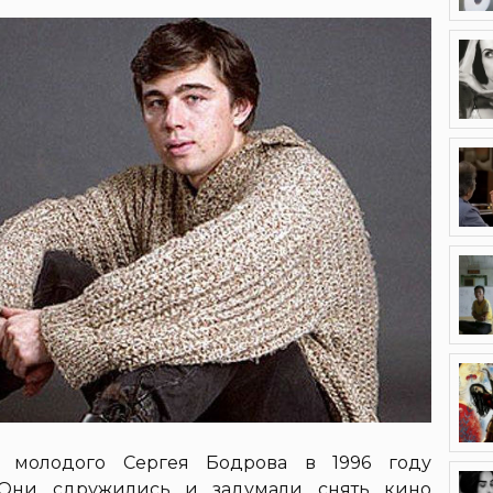
 молодого Сергея Бодрова в 1996 году
. Они сдружились и задумали снять кино