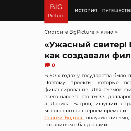
ИСТОРИЯ
ПУТЕШЕСТВ
Смотрите
BigPicture
➤
кино
➤
«Ужасный свитер! 
как создавали фил
0
В 90-х годах у государства было 
Поэтому проекты, которые вс
финансирование. Для съемок фи
всего-навсего сто тысяч доллар
а Данила Багров, ищущий спра
мгновенно стал героем времени. 
Сергей Бодров
получил письмо, 
справиться с бандюками.