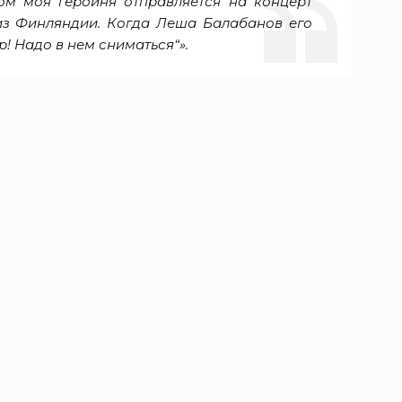
ом моя героиня отправляется на концерт
 из Финляндии. Когда Леша Балабанов его
р! Надо в нем сниматься“».