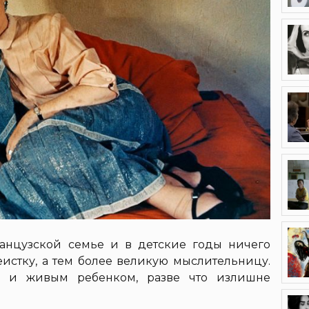
анцузской семье и в детские годы ничего
еистку, а тем более великую мыслительницу.
 и живым ребенком, разве что излишне