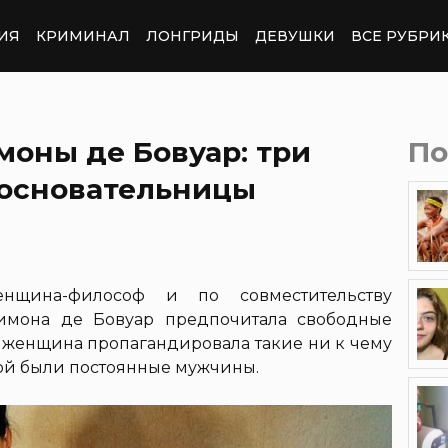
ИЯ
КРИМИНАЛ
ЛОНГРИДЫ
ДЕВУШКИ
ВСЕ РУБРИ
оны де Бовуар: три
По
основательницы
нщина-философ и по совместительству
имона де Бовуар предпочитала свободные
то женщина пропагандировала такие ни к чему
мой были постоянные мужчины.