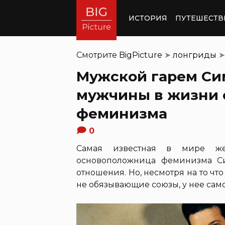
ИСТОРИЯ
ПУТЕШЕСТВ
Смотрите
BigPicture
➤
лонгриды
➤
Мужской гарем Сим
мужчины в жизни 
феминизма
0
Самая известная в мире же
основоположница феминизма С
отношения. Но, несмотря на то ч
не обязывающие союзы, у нее са