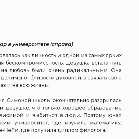
ар в университете (справа)
валась как личность и одной из самых ярких
ная бескомпромиссность. Девушка встала путь
ы на любовь были очень радикальными. Она
тделимы от близости духовной, а связать свою
з и на всю жизнь.
ия Симоной школы окончательно разорилась
 девушке, что только хорошее образование
ависимой и выбиться в люди. Поэтому юная
кий университет, где изучила математику,
е-Нейи, где получила диплом филолога.