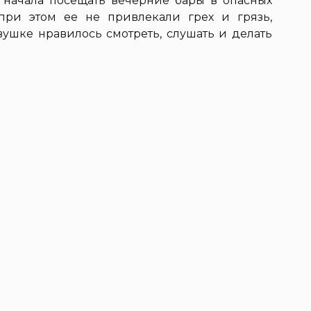
 начала посещать вечерние бары в опасных
при этом ее не привлекали грех и грязь,
вушке нравилось смотреть, слушать и делать