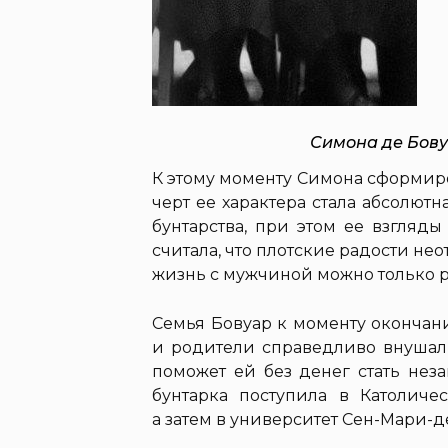
Симона де Бову
К этому моменту Симона сформиро
черт ее характера стала абсолют
бунтарства, при этом ее взгляд
считала, что плотские радости нео
жизнь с мужчиной можно только ра
Семья Бовуар к моменту окончан
и родители справедливо внушали
поможет ей без денег стать нез
бунтарка поступила в Католичес
а затем в университет Сен-Мари-д