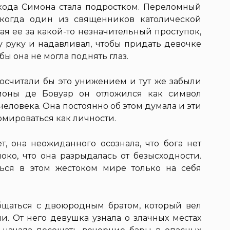
 кода Симона стала подростком. Переломный
 когда один из священников католической
я ее за какой-то незначительный проступок,
у руку и надавливал, чтобы придать девочке
ы она не могла поднять глаз.
считали бы это унижением и тут же забыли
имоны де Бовуар он отложился как символ
еловека. Она постоянно об этом думала и эти
мироваться как личности.
т, она неожиданного осознала, что бога нет
око, что она разрыдалась от безысходности.
ься в этом жестоком мире только на себя
бщаться с двоюродным братом, который вел
и. От него девушка узнала о злачных местах