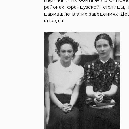
Парижа и их обитателях. Симона
районах французской столицы, 
царившие в этих заведениях. Де
выводы.