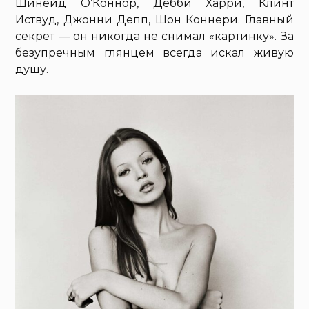
Шинейд О’Коннор, Дебби Харри, Клинт
Иствуд, Джонни Депп, Шон Коннери. Главный
секрет — он никогда не снимал «картинку». За
безупречным глянцем всегда искал живую
душу.