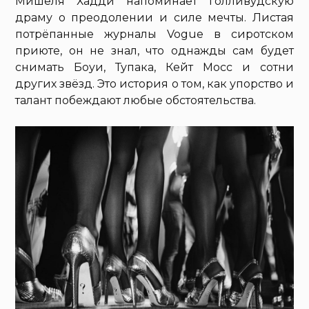
Мишеля Хадди напоминает голливудскую
драму о преодолении и силе мечты. Листая
потрёпанные журналы Vogue в сиротском
приюте, он не знал, что однажды сам будет
снимать Боуи, Тупака, Кейт Мосс и сотни
других звёзд. Это история о том, как упорство и
талант побеждают любые обстоятельства.