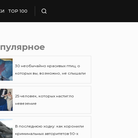
КИ
TOP 100
Поиск
пулярное
30 необычайно красивых птиц, о
которых вы, возможно, не слышали
25 человек, которых настигло
невезение
В последнюю ходку: как хоронили
криминальных авторитетов 90-х