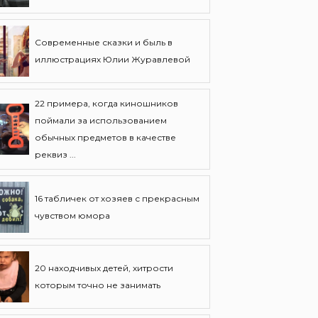
Современные сказки и быль в
иллюстрациях Юлии Журавлевой
22 примера, когда киношников
поймали за использованием
обычных предметов в качестве
реквиз ...
16 табличек от хозяев с прекрасным
чувством юмора
20 находчивых детей, хитрости
которым точно не занимать