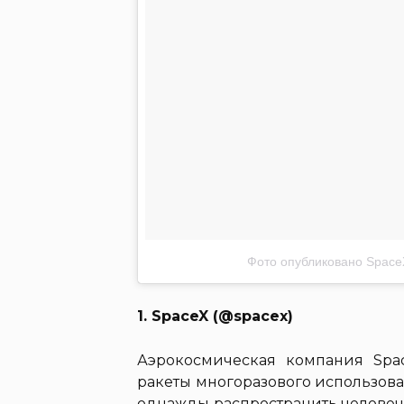
Фото опубликовано Space
1. SpaceX (@spacex)
Аэрокосмическая компания Spac
ракеты многоразового использован
однажды распространить человеч