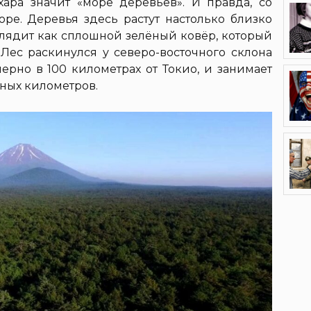
ара значит «море деревьев». И правда, со
оре. Деревья здесь растут настолько близко
ыглядит как сплошной зелёный ковёр, который
Лес раскинулся у северо-восточного склона
рно в 100 километрах от Токио, и занимает
ных километров.