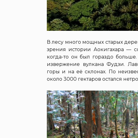
В лесу много мощных старых дерев
зрения истории Аокигахара — со
когда-то он был гораздо больше
извержение вулкана Фудзи. Ла
горы и на её склонах. По неиз
около 3000 гектаров остался нетр