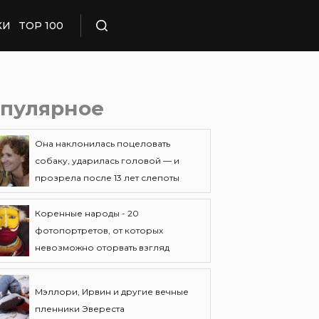
КИ
TOP 100
Поиск
пулярное
Она наклонилась поцеловать
собаку, ударилась головой — и
прозрела после 13 лет слепоты
Коренные народы - 20
фотопортретов, от которых
невозможно оторвать взгляд
Мэллори, Ирвин и другие вечные
пленники Эвереста