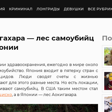
ИЯ
КРИМИНАЛ
ЛОНГРИДЫ
ДЕВУШКИ
ВСЕ РУБРИ
гахара — лес самоубийц
По
понии
и здравоохранения, ежегодно в мире около
оубийство. Япония входит в пятерку стран с
ицидов. Люди сводят счеты с жизнью
т для этого разные места. Но есть локации,
ивают самоубийц. В США таким местом стал
нциско
, а в Японии — лес Аокигахара.