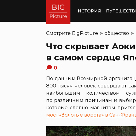
ИСТОРИЯ
ПУТЕШЕСТВ
Смотрите
BigPicture
➤
общество
➤
Что скрывает Аоки
в самом сердце Я
0
По данным Всемирной организаци
800 тысяч человек совершают сам
наибольшим количеством су
по различным причинам и выбираю
которые словно магнитом притяг
мост «Золотые ворота» в Сан-Фра