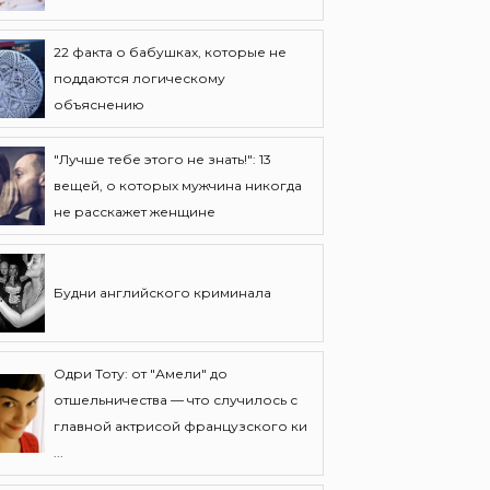
22 факта о бабушках, которые не
поддаются логическому
объяснению
"Лучше тебе этого не знать!": 13
вещей, о которых мужчина никогда
не расскажет женщине
Будни английского криминала
Одри Тоту: от "Амели" до
отшельничества — что случилось с
главной актрисой французского ки
...