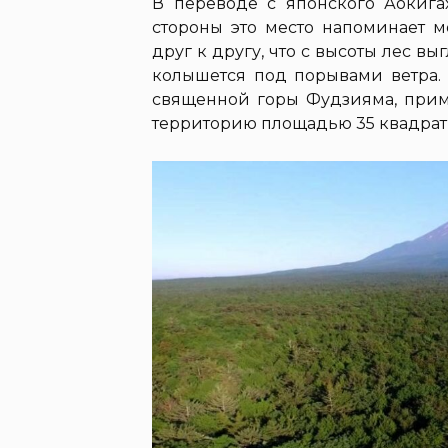
В переводе с японского Аокигах
стороны это место напоминает м
друг к другу, что с высоты лес в
колышется под порывами ветра. 
священной горы Фудзияма, приме
территорию площадью 35 квадрат