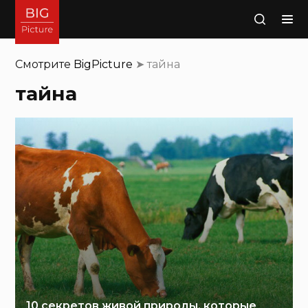
Поиск
Смотрите
BigPicture
➤
тайна
тайна
10 секретов живой природы, которые