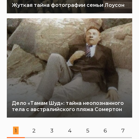
Жуткая тайна фотографии семьи Лоусон
Дело «Тамам Шуд»: тайна неопознанного
тела с австралийского пляжа Сомертон
1
2
3
4
5
6
7