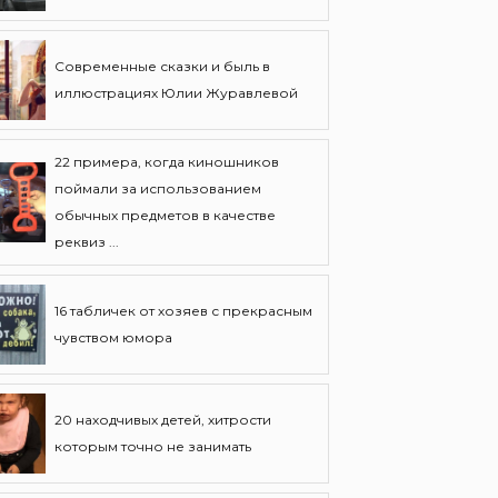
Современные сказки и быль в
иллюстрациях Юлии Журавлевой
22 примера, когда киношников
поймали за использованием
обычных предметов в качестве
реквиз ...
16 табличек от хозяев с прекрасным
чувством юмора
20 находчивых детей, хитрости
которым точно не занимать