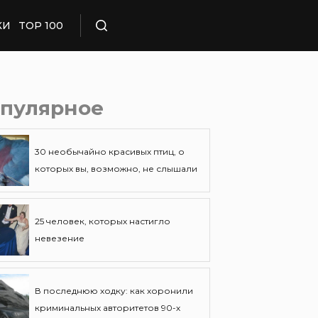
КИ
TOP 100
Поиск
пулярное
30 необычайно красивых птиц, о
которых вы, возможно, не слышали
25 человек, которых настигло
невезение
В последнюю ходку: как хоронили
криминальных авторитетов 90-х