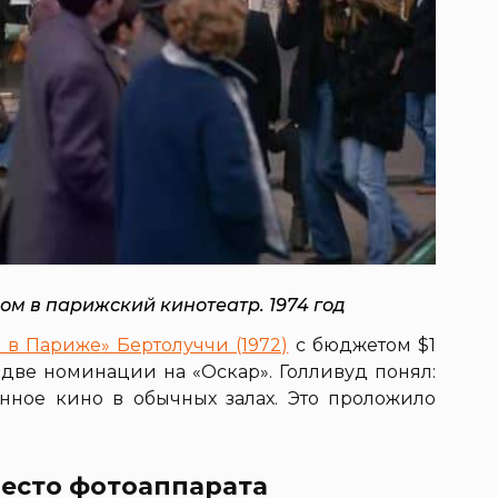
м в парижский кинотеатр. 1974 год
 в Париже» Бертолуччи (1972)
с бюджетом $1
 две номинации на «Оскар». Голливуд понял:
енное кино в обычных залах. Это проложило
место фотоаппарата