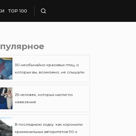
КИ
TOP 100
Поиск
пулярное
30 необычайно красивых птиц, о
которых вы, возможно, не слышали
25 человек, которых настигло
невезение
В последнюю ходку: как хоронили
криминальных авторитетов 90-х