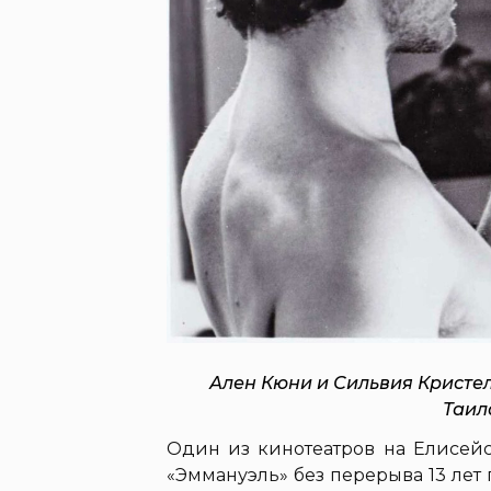
Ален Кюни и Сильвия Кристе
Таила
Один из кинотеатров на Елисей
«Эммануэль» без перерыва 13 лет п