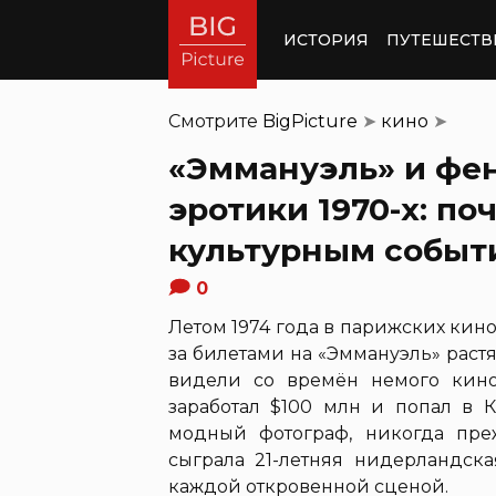
ИСТОРИЯ
ПУТЕШЕСТВ
Смотрите
BigPicture
➤
кино
➤
«Эммануэль» и фе
эротики 1970-х: п
культурным событ
0
Летом 1974 года в парижских кин
за билетами на «Эммануэль» раст
видели со времён немого кин
заработал $100 млн и попал в К
модный фотограф, никогда пр
сыграла 21-летняя нидерландск
каждой откровенной сценой.