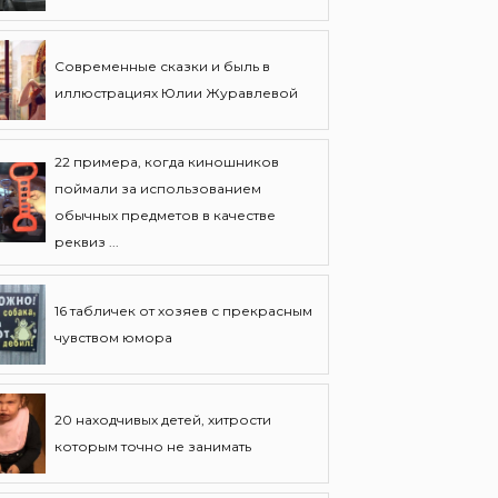
Современные сказки и быль в
иллюстрациях Юлии Журавлевой
22 примера, когда киношников
поймали за использованием
обычных предметов в качестве
реквиз ...
16 табличек от хозяев с прекрасным
чувством юмора
20 находчивых детей, хитрости
которым точно не занимать