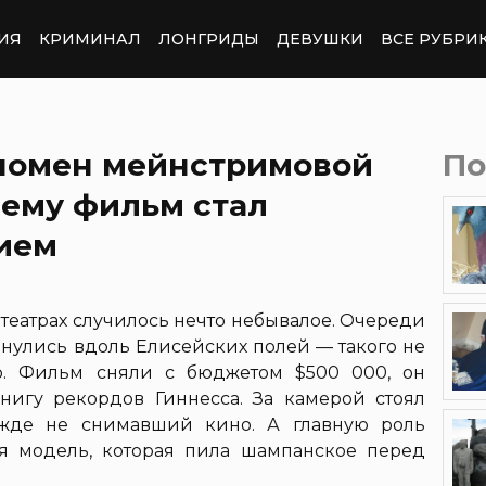
ИЯ
КРИМИНАЛ
ЛОНГРИДЫ
ДЕВУШКИ
ВСЕ РУБРИ
номен мейнстримовой
По
очему фильм стал
ием
отеатрах случилось нечто небывалое. Очереди
янулись вдоль Елисейских полей — такого не
о. Фильм сняли с бюджетом $500 000, он
нигу рекордов Гиннесса. За камерой стоял
ежде не снимавший кино. А главную роль
ая модель, которая пила шампанское перед