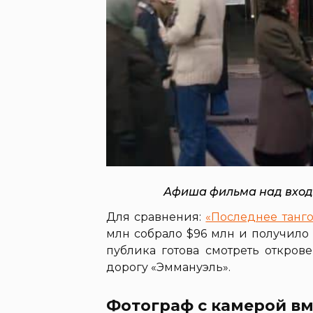
Афиша фильма над входо
Для сравнения:
«Последнее танго
млн собрало $96 млн и получило
публика готова смотреть откров
дорогу «Эммануэль».
Фотограф с камерой в