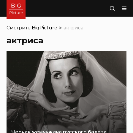
Поиск
Смотрите
BigPicture
➤
актриса
актриса
Черная жемчужина русского балета,