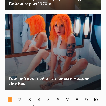
Бейсингер из 1970-х
Горячий косплей от актрисы и модели
Лиз Кац
1
2
3
4
5
6
7
8
9
10