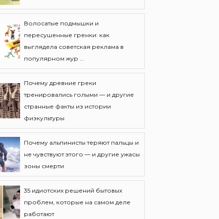
Волосатые подмышки и
пересушенные гренки: как
выглядела советская реклама в
популярном жур ...
Почему древние греки
тренировались голыми — и другие
странные факты из истории
физкультуры
Почему альпинисты теряют пальцы и
не чувствуют этого — и другие ужасы
зоны смерти
35 идиотских решений бытовых
проблем, которые на самом деле
работают