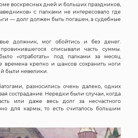
роме воскресных дней и больших праздников,
аведников» с палками не интересовало где
ьги — долг должен быть погашен, а судебные
вье должник, мог обойтись и без денег.
провинившегося списывали часть суммы.
было «отработать» под палками за месяц
е времена крепко и шансов сохранить ноги
ий были невелики.
атогами, разносились очень далеко, одних
вая сострадание. Нередки были случаи, когда
асть или даже весь долг за несчастного
зно для кармы, то есть считалось большим