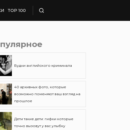
КИ
TOP 100
Поиск
пулярное
Будни английского криминала
40 архивных фото, которые
возможно поменяют ваш взгляд на
прошлое
Дети такие дети: гифки которые
точно вызовут у вас улыбку