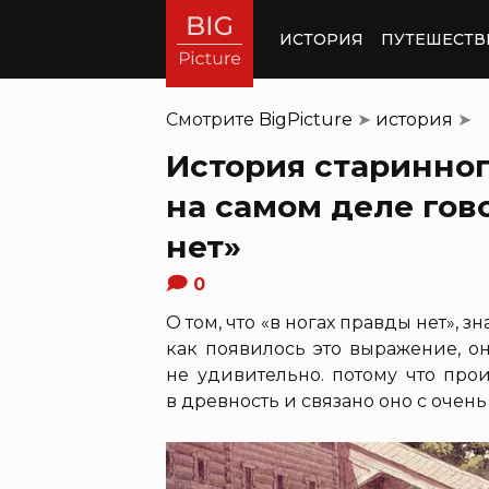
ИСТОРИЯ
ПУТЕШЕСТВ
Смотрите
BigPicture
➤
история
➤
История старинног
на самом деле гов
нет»
0
О том, что «в ногах правды нет», з
как появилось это выражение, он
не удивительно. потому что про
в древность и связано оно с оче