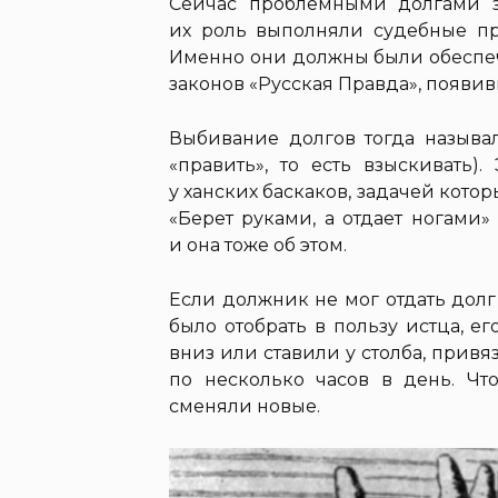
Сейчас проблемными долгами з
их роль выполняли судебные пр
Именно они должны были обеспеч
законов «Русская Правда», появивш
Выбивание долгов тогда называл
«править», то есть взыскивать)
у ханских баскаков, задачей кото
«Берет руками, а отдает ногами
и она тоже об этом.
Если должник не мог отдать долг
было отобрать в пользу истца, е
вниз или ставили у столба, прив
по несколько часов в день. Чт
сменяли новые.