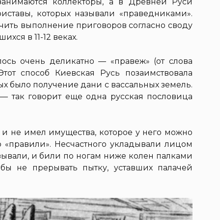
анимаются коллекторы, а в Древней Руси
иставы, которых называли «праведниками».
ить выполнение приговоров согласно своду
ихся в 11-12 веках.
ось очень деликатно — «правеж» (от слова
. Этот способ Киевская Русь позаимствовала
рых было получение дани с вассальных земель.
» — так говорит еще одна русская пословица
 и не имел имущества, которое у него можно
го «правили». Несчастного укладывали лицом
язывали, и били по ногам ниже колен палками
обы не прерывать пытку, уставших палачей