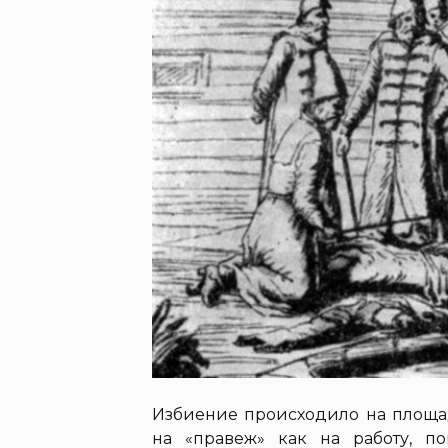
Избиение происходило на площа
на «правеж» как на работу, п