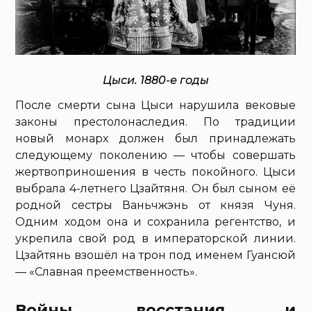
Цыси. 1880-е годы
После смерти сына Цыси нарушила вековые
законы престолонаследия. По традиции
новый монарх должен был принадлежать
следующему поколению — чтобы совершать
жертвоприношения в честь покойного. Цыси
выбрала 4-летнего Цзайтяня. Он был сыном её
родной сестры Ваньчжэнь от князя Чуня.
Одним ходом она и сохранила регентство, и
укрепила свой род в императорской линии.
Цзайтянь взошёл на трон под именем Гуансюй
— «Славная преемственность».
Войны, восстания и