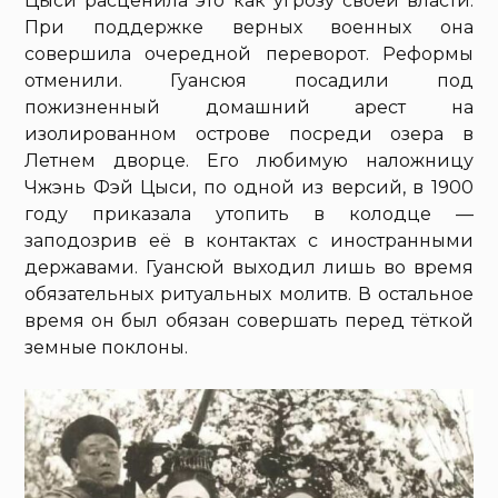
Цыси расценила это как угрозу своей власти.
При поддержке верных военных она
совершила очередной переворот. Реформы
отменили. Гуансюя посадили под
пожизненный домашний арест на
изолированном острове посреди озера в
Летнем дворце. Его любимую наложницу
Чжэнь Фэй Цыси, по одной из версий, в 1900
году приказала утопить в колодце —
заподозрив её в контактах с иностранными
державами. Гуансюй выходил лишь во время
обязательных ритуальных молитв. В остальное
время он был обязан совершать перед тёткой
земные поклоны.