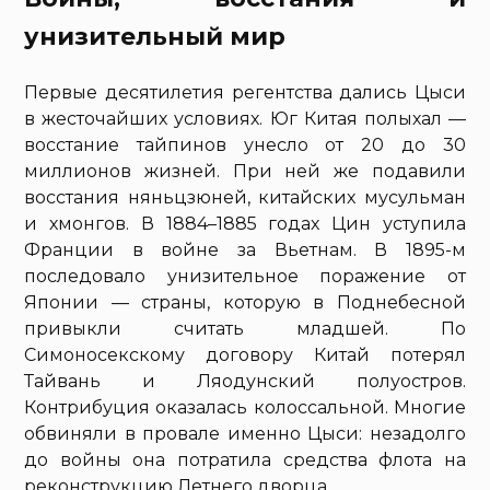
унизительный мир
Первые десятилетия регентства дались Цыси
в жесточайших условиях. Юг Китая полыхал —
восстание тайпинов унесло от 20 до 30
миллионов жизней. При ней же подавили
восстания няньцзюней, китайских мусульман
и хмонгов. В 1884–1885 годах Цин уступила
Франции в войне за Вьетнам. В 1895-м
последовало унизительное поражение от
Японии — страны, которую в Поднебесной
привыкли считать младшей. По
Симоносекскому договору Китай потерял
Тайвань и Ляодунский полуостров.
Контрибуция оказалась колоссальной. Многие
обвиняли в провале именно Цыси: незадолго
до войны она потратила средства флота на
реконструкцию Летнего дворца.