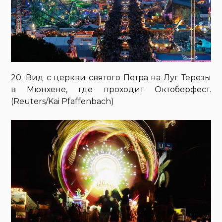
20. Вид с церкви святого Петра на Луг Терезы
в Мюнхене, где проходит Октоберфест.
(Reuters/Kai Pfaffenbach)