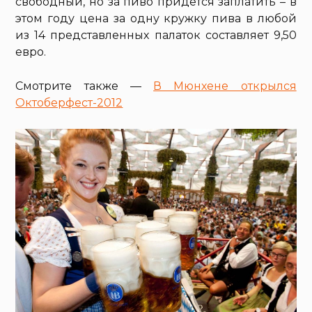
свободный, но за пиво придется заплатить – в
этом году цена за одну кружку пива в любой
из 14 представленных палаток составляет 9,50
евро.
Смотрите также —
В Мюнхене открылся
Октоберфест-2012