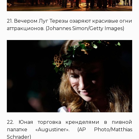
21. Вечером Луг Терезы озаряют красивые огни
аттракционов. (Johannes Simon/Getty Images)
22. Юная торговка кренделями в пивной
палатке «Augustiner». (AP Photo/Matthias
Schrader)