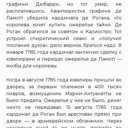
графини Дюбарри, но тот умер, не
расплатившись. Авантюристка графиня де
Ламотт убедила кардинала де Рогана, что
королева хочет купить ожерелье тайно. Де
Роган обратился за советом к Калиостро. Тот
устроил спиритический сеанс и «получил
послание духов»: дело верное, браться надо. В
январе 1785 года кардинал заключил сделку с
ювелирами и передал ожерелье де Ламотт —
якобы для королевы.
Когда в августе 1785 года ювелиры пришли во
дворец за первым платежом в 400 тысяч
ливров, возмущению Марии-Антуанетты не
было предела. Ожерелья у неё не было, денег
никто не передавал. 15 августа 1785 года
кардинал де Роган был арестован прямо при
дворе — в архиерейском облачении. Через
несколько дней та же участь постигла де