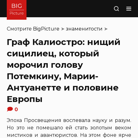
Поиск
Смотрите
BigPicture
➤
знаменитости
➤
Граф Калиостро: нищий
сицилиец, который
морочил голову
Потемкину, Марии-
Антуанетте и половине
Европы
0
Эпоха Просвещения воспевала науку и разум.
Но это не помешало ей стать золотым веком
мистиков и авантюристов. На этом фоне ярче