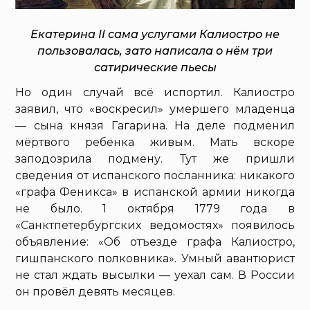
Екатерина II сама услугами Калиостро не
пользовалась, зато написала о нём три
сатирические пьесы
Но один случай всё испортил. Калиостро
заявил, что «воскресил» умершего младенца
— сына князя Гагарина. На деле подменил
мёртвого ребёнка живым. Мать вскоре
заподозрила подмену. Тут же пришли
сведения от испанского посланника: никакого
«графа Феникса» в испанской армии никогда
не было. 1 октября 1779 года в
«Санктпетербургских ведомостях» появилось
объявление: «Об отъезде графа Калиостро,
гишпанского полковника». Умный авантюрист
не стал ждать высылки — уехал сам. В России
он провёл девять месяцев.