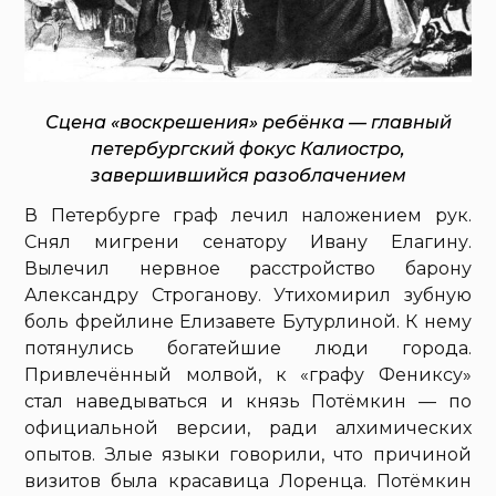
Сцена «воскрешения» ребёнка — главный
петербургский фокус Калиостро,
завершившийся разоблачением
В Петербурге граф лечил наложением рук.
Снял мигрени сенатору Ивану Елагину.
Вылечил нервное расстройство барону
Александру Строганову. Утихомирил зубную
боль фрейлине Елизавете Бутурлиной. К нему
потянулись богатейшие люди города.
Привлечённый молвой, к «графу Фениксу»
стал наведываться и князь Потёмкин — по
официальной версии, ради алхимических
опытов. Злые языки говорили, что причиной
визитов была красавица Лоренца. Потёмкин