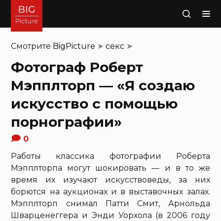
Поиск
Смотрите
BigPicture
➤
секс
➤
Фотограф Роберт
Мэпплторп — «Я создаю
искусство с помощью
порнографии»
0
Работы классика фотографии Роберта
Мэпплторпа могут шокировать — и в то же
время их изучают искусствоведы, за них
борются на аукционах и в выставочных залах.
Мэпплторп снимал Патти Смит, Арнольда
Шварценеггера и Энди Уорхола (в 2006 году