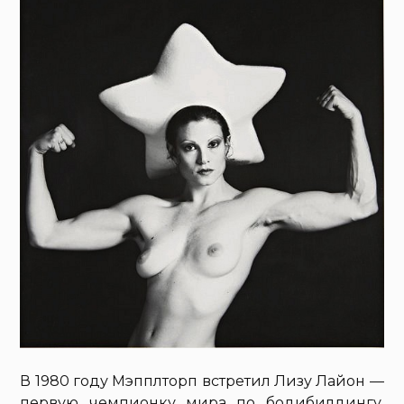
В 1980 году Мэпплторп встретил Лизу Лайон —
первую чемпионку мира по бодибилдингу.