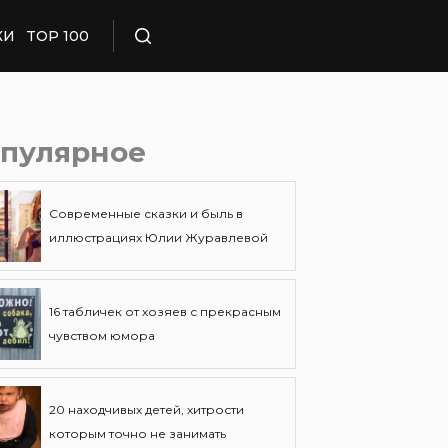
КИ
TOP 100
Поиск
пулярное
Современные сказки и быль в
иллюстрациях Юлии Журавлевой
16 табличек от хозяев с прекрасным
чувством юмора
20 находчивых детей, хитрости
которым точно не занимать