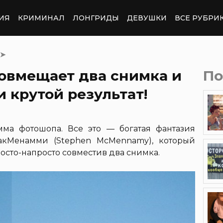
ИЯ
КРИМИНАЛ
ЛОНГРИДЫ
ДЕВУШКИ
ВСЕ РУБРИ
➤
овмещает два снимка и
По
 крутой результат!
мма фотошопа. Все это — богатая фантазия
акМенамми (Stephen McMennamy), который
осто-напросто совместив два снимка.