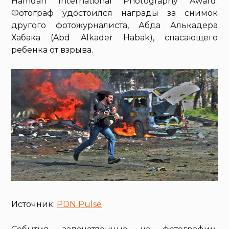
Hamdan International Photography Award.
Фотограф удостоился награды за снимок
другого фотожурналиста, Абда Алькадера
Хабака (Abd Alkader Habak), спасающего
ребенка от взрыва.
Источник:
PDN Pulse