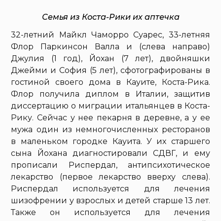
Семья из Коста-Рики их аптечка
32-летний Майкл Чаморро Суарес, 33-летняя
Флор Паркинсон Валла и (слева направо)
Джулия (1 год), Йохан (7 лет), двойняшки
Джейми и София (5 лет), сфотографированы в
гостиной своего дома в Кауите, Коста-Рика.
Флор получила диплом в Италии, защитив
диссертацию о миграции итальянцев в Коста-
Рику. Сейчас у нее пекарня в деревне, а у ее
мужа один из немногочисленных ресторанов
в маленьком городке Кауита. У их старшего
сына Йохана диагностировали СДВГ, и ему
прописали Риспердал, антипсихотическое
лекарство (первое лекарство вверху слева).
Риспердал используется для лечения
шизофрении у взрослых и детей старше 13 лет.
Также он используется для лечения