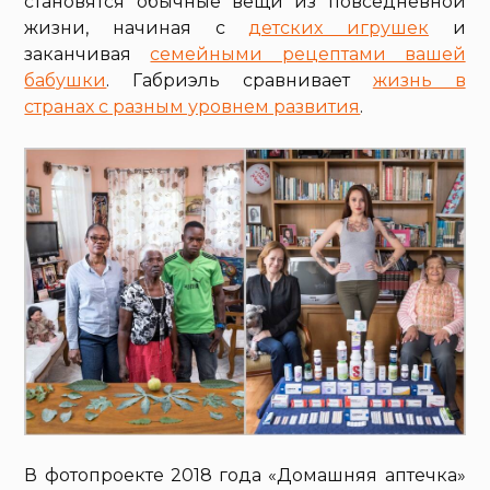
становятся обычные вещи из повседневной
жизни, начиная с
детских игрушек
и
заканчивая
семейными рецептами вашей
бабушки
. Габриэль сравнивает
жизнь в
странах с разным уровнем развития
.
В фотопроекте 2018 года «Домашняя аптечка»