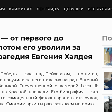
ИЯ
КРИМИНАЛ
ЛОНГРИДЫ
ДЕВУШКИ
ВСЕ РУБРИ
 — от первого до
По
потом его уволили за
рагедия Евгения Халдея
Победы — флаг над Рейхстагом, — но ни он,
не получили за него никаких наград. Евгений
ликой Отечественной с камерой Leica III:
 на Красной площади. Его биография — это
-го, самодельный фотоаппарат из линз очков,
ва. Смотрим архив и рассказываем историю.