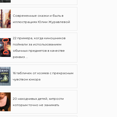
Современные сказки и быль в
иллюстрациях Юлии Журавлевой
22 примера, когда киношников
поймали за использованием
обычных предметов в качестве
реквиз ...
16 табличек от хозяев с прекрасным
чувством юмора
20 находчивых детей, хитрости
которым точно не занимать