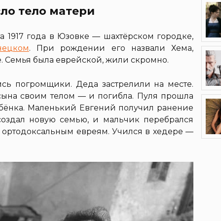
сло тело матери
а 1917 года в Юзовке — шахтёрском городке,
нецком
. При рождении его назвали Хема,
. Семья была еврейской, жили скромно.
лись погромщики. Деда застрелили на месте.
 сына своим телом — и погибла. Пуля прошла
ребёнка. Маленький Евгений получил ранение
создал новую семью, и мальчик перебрался
 ортодоксальным евреям. Учился в хедере —