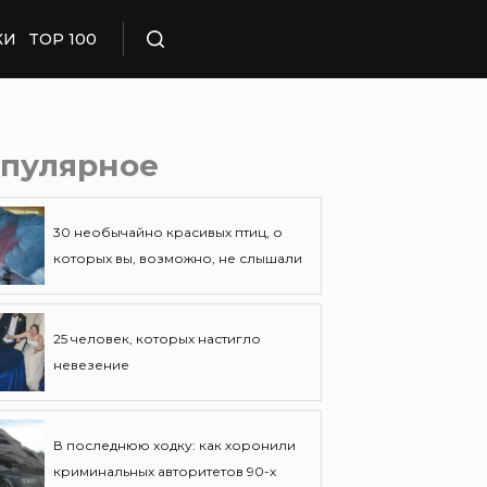
КИ
TOP 100
Поиск
пулярное
30 необычайно красивых птиц, о
которых вы, возможно, не слышали
25 человек, которых настигло
невезение
В последнюю ходку: как хоронили
криминальных авторитетов 90-х