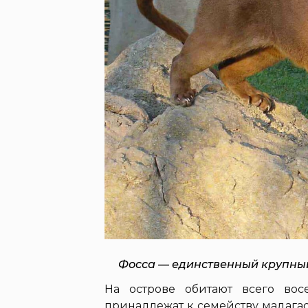
Фосса — единственный крупный
На острове обитают всего во
принадлежат к семейству мадага