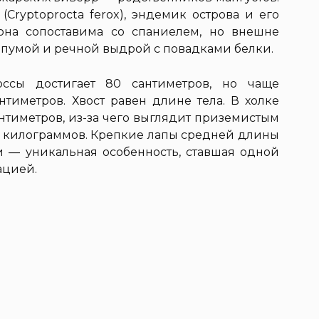
Cryptoprocta ferox), эндемик острова и его
она сопоставима со спаниелем, но внешне
 пумой и речной выдрой с повадками белки.
оссы достигает 80 сантиметров, но чаще
нтиметров. Хвост равен длине тела. В холке
нтиметров, из-за чего выглядит приземистым
12 килограммов. Крепкие лапы средней длины
 — уникальная особенность, ставшая одной
ацией.