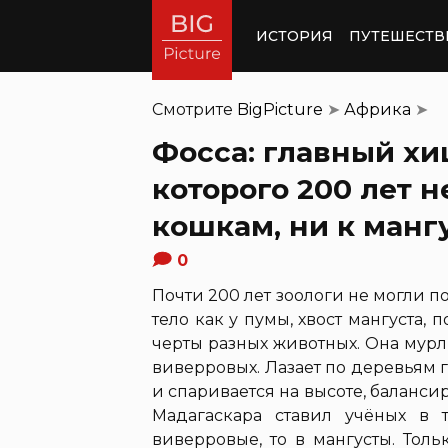
ИСТОРИЯ
ПУТЕШЕСТВ
Смотрите
BigPicture
➤
Африка
➤
Фосса: главный хи
которого 200 лет н
кошкам, ни к манг
0
Почти 200 лет зоологи не могли по
тело как у пумы, хвост мангуста,
черты разных животных. Она мурл
виверровых. Лазает по деревьям г
и спаривается на высоте, балансир
Мадагаскара ставил учёных в 
виверровые, то в мангусты. Тол