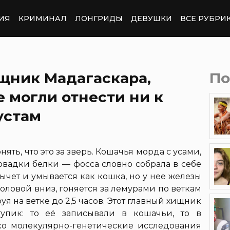
ИЯ
КРИМИНАЛ
ЛОНГРИДЫ
ДЕВУШКИ
ВСЕ РУБРИ
щник Мадагаскара,
По
е могли отнести ни к
устам
нять, что это за зверь. Кошачья морда с усами,
 повадки белки — фосса словно собрала в себе
ычет и умывается как кошка, но у нее железы
оловой вниз, гоняется за лемурами по веткам
уя на ветке до 2,5 часов. Этот главный хищник
тупик: то её записывали в кошачьи, то в
ько молекулярно-генетические исследования