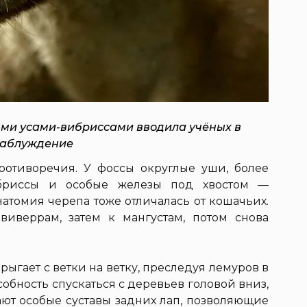
ми усами-вибриссами вводила учёных в
заблуждение
ротиворечия. У фоссы округлые уши, более
бриссы и особые железы под хвостом —
натомия черепа тоже отличалась от кошачьих.
виверрам, затем к мангустам, потом снова
рыгает с ветки на ветку, преследуя лемуров в
собность спускаться с деревьев головой вниз,
ают особые суставы задних лап, позволяющие