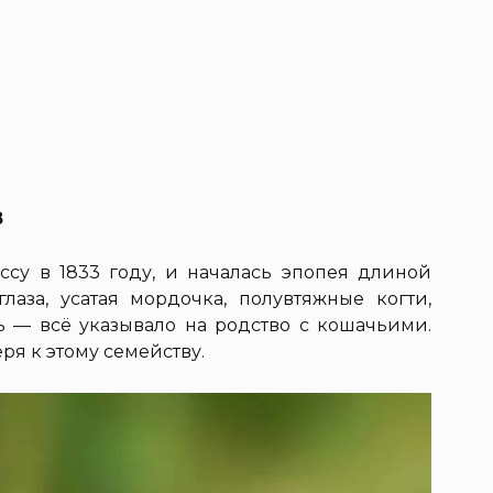
в
су в 1833 году, и началась эпопея длиной
глаза, усатая мордочка, полувтяжные когти,
ь — всё указывало на родство с кошачьими.
ря к этому семейству.