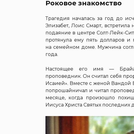
Роковое знакомство
Трагедия началась за год до ис
Элизабет, Лоис Смарт, встретила
подаяние в центре Солт-Лейк-Си
протянула ему пять долларов и
на семейном доме. Мужчина согл
года.
Настоящее его имя — Брайа
проповедник. Он считал себя пр
Исаией». Вместе с женой Вандой 
попрошайничал и читал проповед
месяце, когда произошло похищ
Иисуса Христа Святых последних 