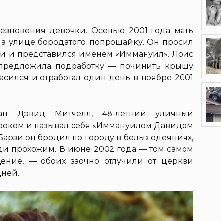
чезновения девочки. Осенью 2001 года мать
 на улице бородатого попрошайку. Он просил
ти и представился именем «Иммануил». Лоис
 предложила подработку — починить крышу
асился и отработал один день в ноябре 2001
н Дэвид Митчелл, 48-летний уличный
ороком и называл себя «Иммануилом Давидом
Барзи он бродил по городу в белых одеяниях,
и прохожим. В июне 2002 года — том самом
ение, — обоих заочно отлучили от церкви
дней.