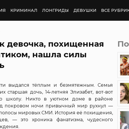
ИЯ
КРИМИНАЛ
ЛОНГРИДЫ
ДЕВУШКИ
ВСЕ РУБРИ
➤
ак девочка, похищенная
По
тиком, нашла силы
ь
ити выдался тёплым и безмятежным. Семья
х старшая дочь, 14-летняя Элизабет, вот-вот
ю школу. Никто в уютном доме в районе
од покровом ночи привычный мир рухнул —
 полосы мировых СМИ. История её похищения,
цев, — это хроника фанатизма, чудесного
ждения.