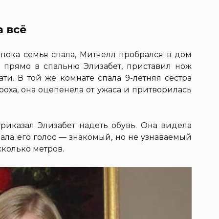
а всё
 пока семья спала, Митчелл пробрался в дом
 прямо в спальню Элизабет, приставил нож
ати. В той же комнате спала 9-летняя сестра
оха, она оцепенела от ужаса и притворилась
приказал Элизабет надеть обувь. Она видела
шала его голос — знакомый, но не узнаваемый
сколько метров.