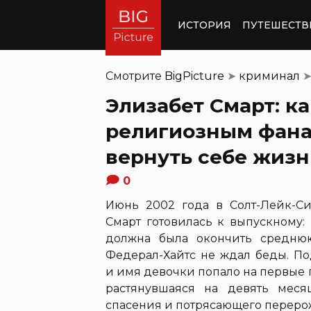
ИСТОРИЯ
ПУТЕШЕСТВ
Смотрите
BigPicture
➤
криминал
Элизабет Смарт: к
религиозным фана
вернуть себе жизн
0
Июнь 2002 года в Солт-Лейк-С
Смарт готовилась к выпускному: и
должна была окончить средню
Федерал-Хайтс не ждал беды. П
и имя девочки попало на первые
растянувшаяся на девять меся
спасения и потрясающего переро